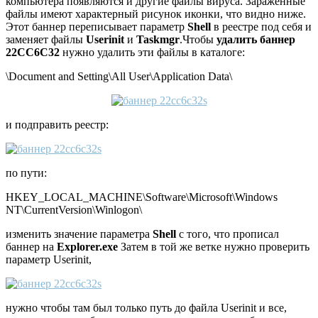
компьютера появляются и другие файлы вируса. Зараженные
файлы имеют характерный рисунок иконки, что видно ниже.
Этот баннер переписывает параметр
Shell
в реестре под себя и
заменяет файлы
Userinit
и
Taskmgr
.
Чтобы
удалить баннер
22CC6C32
нужно удалить эти файлы в каталоге:
\Document and Setting\All User\Application Data\
и подправить реестр:
по пути:
HKEY_LOCAL_MACHINE\Software\Microsoft\Windows
NT\CurrentVersion\Winlogon\
изменить значение параметра
Shell
с того, что прописал
баннер на
Explorer.exe
Затем в той же ветке нужно проверить
параметр Userinit,
нужно чтобы там был только путь до файла Userinit и все,