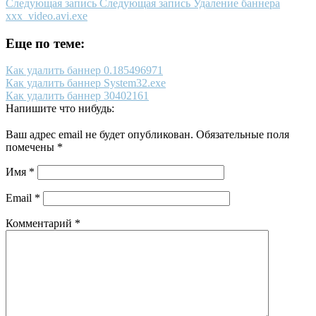
Следующая запись
Следующая запись
Удаление баннера
xxx_video.avi.exe
Еще по теме:
Как удалить баннер 0.185496971
Как удалить баннер System32.exe
Как удалить баннер 30402161
Напишите что нибудь:
Ваш адрес email не будет опубликован.
Обязательные поля
помечены
*
Имя
*
Email
*
Комментарий
*