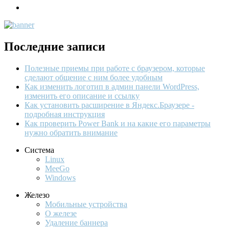
Последние записи
Полезные приемы при работе с браузером, которые
сделают общение с ним более удобным
Как изменить логотип в админ панели WordPress,
изменить его описание и ссылку
Как установить расширение в Яндекс.Браузере -
подробная инструкция
Как проверить Power Bank и на какие его параметры
нужно обратить внимание
Система
Linux
MeeGo
Windows
Железо
Мобильные устройства
О железе
Удаление баннера