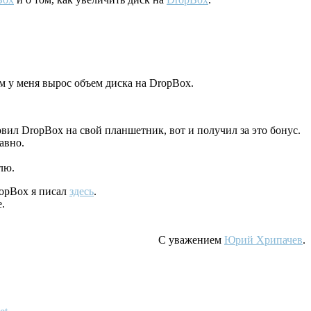
ом у меня вырос объем диска на DropBox.
вил DropBox на свой планшетник, вот и получил за это бонус.
авно.
лю.
ropBox я писал
здесь
.
.
С уважением
Юрий Хрипачев
.