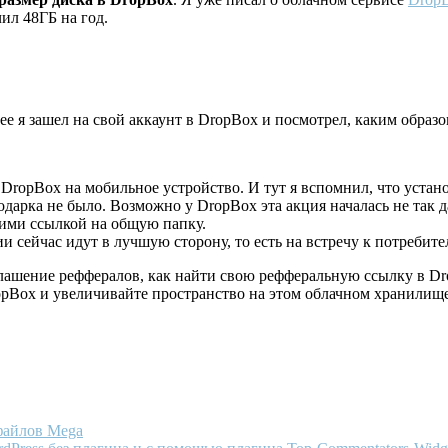
ил 48ГБ на год.
алее я зашел на свой аккаунт в DropBox и посмотрел, каким образ
ropBox на мобильное устройство. И тут я вспомнил, что устано
одарка не было. Возможно у DropBox эта акция началась не так д
 ними ссылкой на общую папку.
ции сейчас идут в лучшую сторону, то есть на встречу к потребите
глашение реффералов, как найти свою рефферальную ссылку в D
pBox и увеличивайте пространство на этом облачном хранилище
файлов Mega