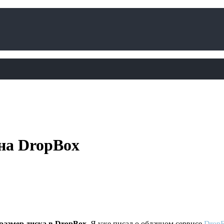
 на DropBox
размер диска в DropBox
. Я уже писал о облачном сервисе
Drop