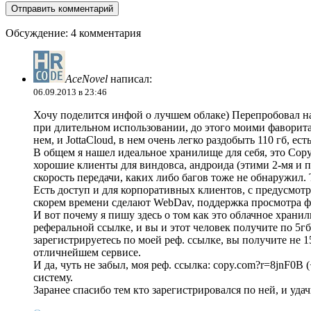
Обсуждение: 4 комментария
AceNovel
написал:
06.09.2013 в 23:46
Хочу поделится инфой о лучшем облаке) Перепробовал на
при длительном использовании, до этого моими фаворитам
нем, и JottaCloud, в нем очень легко раздобыть 110 гб, ес
В общем я нашел идеальное хранилище для себя, это Cop
хорошие клиенты для виндовса, андроида (этими 2-мя и по
скорость передачи, каких либо багов тоже не обнаружил.
Есть доступ и для корпоративных клиентов, с предусмот
скорем времени сделают WebDav, поддержка просмотра ф
И вот почему я пишу здесь о том как это облачное хранили
реферальной ссылке, и вы и этот человек получите по 5гб
зарегистрируетесь по моей реф. ссылке, вы получите не 1
отличнейшем сервисе.
И да, чуть не забыл, моя реф. ссылка: copy.com?r=8jnF0B
систему.
Заранее спасибо тем кто зарегистрировался по ней, и уда