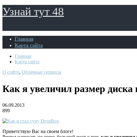
Узнай тут 48
Главная
Карта сайта
Главная
Карта сайта
О софте
,
Облачные сервисы
Как я увеличил размер диска
06.09.2013
899
Приветствую Вас на своем блоге!
Решил написать не очень большой пост о том,
как я увеличил 