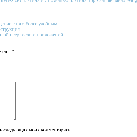
dPress без плагина и с помощью плагина Top-Commentators-Widg
щение с ним более удобным
нструкция
онлайн сервисов и приложений
ечены
*
ля последующих моих комментариев.