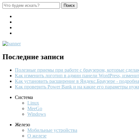
Последние записи
Полезные приемы при работе с браузером, которые сдел
Как изменить логотип в админ панели WordPress, измени
Как установить расширение в Яндекс.Браузере - подробн
Как проверить Power Bank и на какие его параметры нуж
Система
Linux
MeeGo
Windows
Железо
Мобильные устройства
О железе