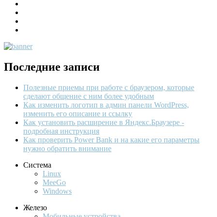
Последние записи
Полезные приемы при работе с браузером, которые
сделают общение с ним более удобным
Как изменить логотип в админ панели WordPress,
изменить его описание и ссылку
Как установить расширение в Яндекс.Браузере -
подробная инструкция
Как проверить Power Bank и на какие его параметры
нужно обратить внимание
Система
Linux
MeeGo
Windows
Железо
Мобильные устройства