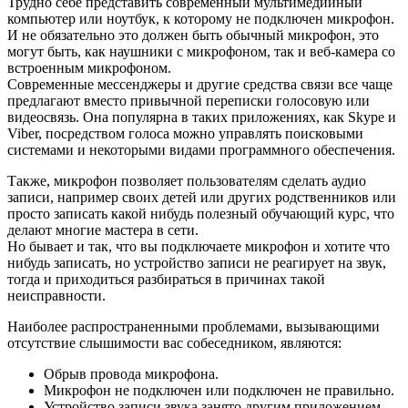
Трудно себе представить современный мультимедийный
компьютер или ноутбук, к которому не подключен микрофон.
И не обязательно это должен быть обычный микрофон, это
могут быть, как наушники с микрофоном, так и веб-камера со
встроенным микрофоном.
Современные мессенджеры и другие средства связи все чаще
предлагают вместо привычной переписки голосовую или
видеосвязь. Она популярна в таких приложениях, как Skype и
Viber, посредством голоса можно управлять поисковыми
системами и некоторыми видами программного обеспечения.
Также, микрофон позволяет пользователям сделать аудио
записи, например своих детей или других родственников или
просто записать какой нибудь полезный обучающий курс, что
делают многие мастера в сети.
Но бывает и так, что вы подключаете микрофон и хотите что
нибудь записать, но устройство записи не реагирует на звук,
тогда и приходиться разбираться в причинах такой
неисправности.
Наиболее распространенными проблемами, вызывающими
отсутствие слышимости вас собеседником, являются:
Обрыв провода микрофона.
Микрофон не подключен или подключен не правильно.
Устройство записи звука занято другим приложением.