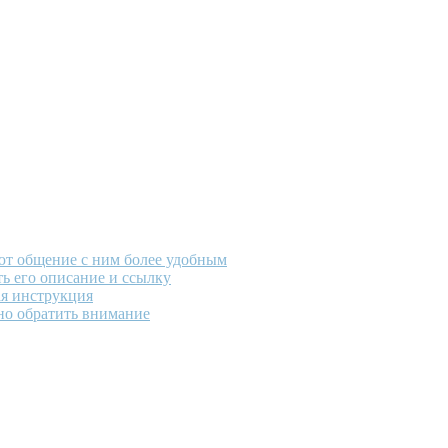
ают общение с ним более удобным
ть его описание и ссылку
ая инструкция
но обратить внимание