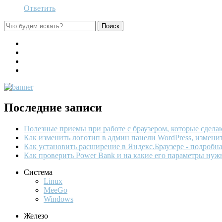
Ответить
Последние записи
Полезные приемы при работе с браузером, которые сдел
Как изменить логотип в админ панели WordPress, измени
Как установить расширение в Яндекс.Браузере - подробн
Как проверить Power Bank и на какие его параметры нуж
Система
Linux
MeeGo
Windows
Железо