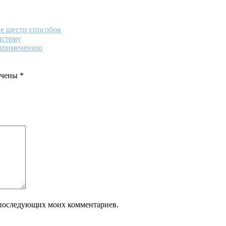
е шести способов
истему
 применению
ечены
*
ля последующих моих комментариев.