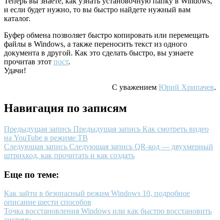
Теперь вы знаете, как узнать установочную папку в Windows,
и если будет нужно, то вы быстро найдете нужный вам
каталог.
Буфер обмена позволяет быстро копировать или перемещать
файлы в Windows, а также переносить текст из одного
документа в другой. Как это сделать быстро, вы узнаете
прочитав этот
пост
.
Удачи!
С уважением
Юрий Хрипачев
.
Навигация по записям
Предыдущая запись
Предыдущая запись
Как смотреть видео
на YouTube в режиме ТВ
Следующая запись
Следующая запись
QR-код — двухмерный
штрихкод, как прочитать и как создать
Еще по теме:
Как зайти в безопасный режим Windows 10, подробное
описание шести способов
Точка восстановления Windows или как быстро восстановить
систему