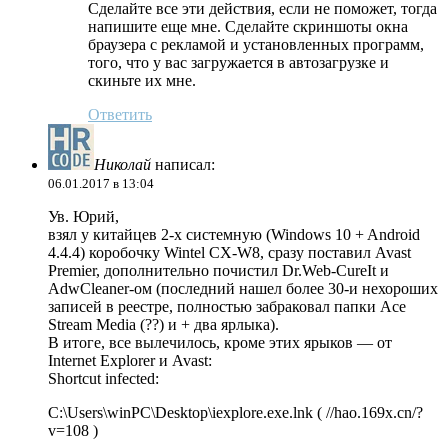
Сделайте все эти действия, если не поможет, тогда
напишите еще мне. Сделайте скриншоты окна
браузера с рекламой и установленных программ,
того, что у вас загружается в автозагрузке и
скиньте их мне.
Ответить
Николай
написал:
06.01.2017 в 13:04
Ув. Юрий,
взял у китайцев 2-х системную (Windows 10 + Android
4.4.4) коробочку Wintel CX-W8, сразу поставил Avast
Premier, дополнительно почистил Dr.Web-CureIt и
AdwCleaner-ом (последний нашел более 30-и нехороших
записей в реестре, полностью забраковал папки Ace
Stream Media (??) и + два ярлыка).
В итоге, все вылечилось, кроме этих ярыков — от
Internet Explorer и Avast:
Shortcut infected:
C:\Users\winPC\Desktop\iexplore.exe.lnk ( //hao.169x.cn/?
v=108 )