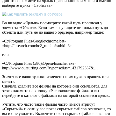
Для этого нажмите на ярлык правой кнопкой мыши и вменю
выберите пункт «Свойства».
Во вкладке «Ярлык» посмотрите какой путь прописан у
элемента «Объект». Если там вы увидите не только путь до
объекта или путь не до вашего браузера, например такие:
«C:\Program Files\Google\chrome.bat»
«http://thsearch.com/bc2_ru.php?subid=3»
или
«C:\Program Files (x86)\Opera\launcher.exe»
http://www.oursurfing.com/?type=sc&ts=1431792387&…
Значит все ваши ярлыки изменены и их нужно править или
менять.
Сначала удалите все файлы на которые они ссылаются, для
этого нажмите на кнопку «Расположение файла» и вы
перейдете в каталог с файлами на который ссылается ярлык.
Учтите, что часто такие файлы часто имеют атрибут
«Скрытый» и если у вас показ скрытых файлов отключен, то
вы их не увидите. Включите показ скрытых файлов в вашем