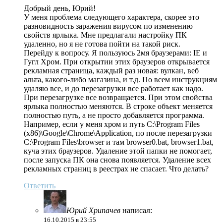
Добрый день, Юрий!
У меня проблема следующего характера, скорее это
разновидность заражения вирусом по изменению
свойств ярлыка. Мне предлагали настройку ПК
удаленно, но я не готова пойти на такой риск.
Перейду к вопросу. Я пользуюсь 2мя браузерами: IE и
Гугл Хром. При открытии этих браузеров открывается
рекламная страница, каждый раз новая: вулкан, веб
альта, какого-либо магазина, и т.д. По всем инструкциям
удаляю все, и до перезагрузки все работает как надо.
При перезагрузке все возвращается. При этом свойства
ярлыка полностью меняются. В строке объект меняется
полностью путь, а не просто добавляется программа.
Например, если у меня хром и путь C:\Program Files
(x86)\Google\Chrome\Application, по после перезагрузки
C:\Program Files\browser и там browser0.bat, browser1.bat,
куча этих браузеров. Удаление этой папки не помогает,
после запуска ПК она снова появляется. Удаление всех
рекламных страниц в реестрах не спасает. Что делать?
Ответить
Юрий Хрипачев
написал:
16.10.2015 в 23:55