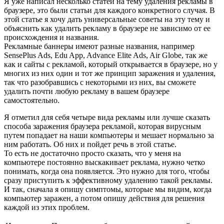
Я уже написал несколько статей на тему удаления рекламы в
браузере, это были статьи для каждого конкретного случая. В
этой статье я хочу дать универсальные советы на эту тему и
объяснить как удалить рекламу в браузере не зависимо от ее
происхождения и названия.
Рекламные баннеры имеют разные названия, например
SensePlus Ads, Edu App, Advance Elite Ads, Air Globe, так же
как и сайты с рекламой, который открывается в браузере, но у
многих из них один и тот же принцип заражения и удаления,
так что разобравшись с некоторыми из них, вы сможете
удалить почти любую рекламу в вашем браузере
самостоятельно.
Я отметил для себя четыре вида рекламы или лучше сказать
способа заражения браузера рекламой, которая вирусным
путем попадает на наши компьютеры и мешает нормально за
ним работать. Об них и пойдет речь в этой статье.
То есть не достаточно просто сказать, что у меня на
компьютере постоянно выскакивает реклама, нужно четко
понимать, когда она появляется. Это нужно для того, чтобы
сразу приступить к эффективному удалению такой рекламы.
И так, сначала я опишу симптомы, которые мы видим, когда
компьютер заражен, а потом опишу действия для решения
каждой из этих проблем.