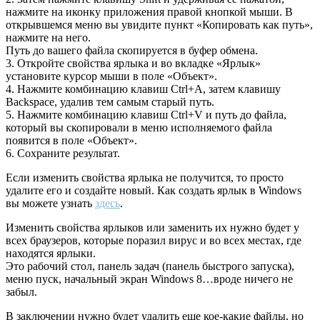
нажмите на иконку приложения правой кнопкой мыши. В
открывшемся меню вы увидите пункт «Копировать как путь»,
нажмите на него.
Путь до вашего файла скопируется в буфер обмена.
3. Откройте свойства ярлыка и во вкладке «Ярлык»
установите курсор мыши в поле «Объект».
4. Нажмите комбинацию клавиш Ctrl+A, затем клавишу
Backspace, удалив тем самым старый путь.
5. Нажмите комбинацию клавиш Ctrl+V и путь до файла,
который вы скопировали в меню исполняемого файла
появится в поле «Объект».
6. Сохраните результат.
Если изменить свойства ярлыка не получится, то просто
удалите его и создайте новый. Как создать ярлык в Windows
вы можете узнать
здесь
.
Изменить свойства ярлыков или заменить их нужно будет у
всех браузеров, которые поразил вирус и во всех местах, где
находятся ярлыки.
Это рабочий стол, панель задач (панель быстрого запуска),
меню пуск, начальный экран Windows 8…вроде ничего не
забыл.
В заключении нужно будет удалить еще кое-какие файлы, но