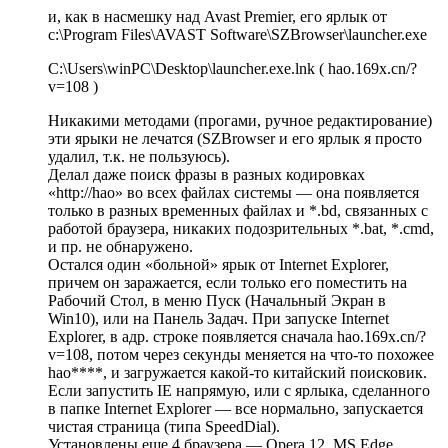
и, как в насмешку над Avast Premier, его ярлык от
c:\Program Files\AVAST Software\SZBrowser\launcher.exe
C:\Users\winPC\Desktop\launcher.exe.lnk ( hao.169x.cn/?
v=108 )
Никакими методами (прогами, ручное редактирование)
эти ярыки не лечатся (SZBrowser и его ярлык я просто
удалил, т.к. не пользуюсь).
Делал даже поиск фразы в разных кодировках
«http://hao» во всех файлах системы — она появляется
только в разных временных файлах и *.bd, связанных с
работой браузера, никаких подозрительных *.bat, *.cmd,
и пр. не обнаружено.
Остался один «больной» ярык от Internet Explorer,
причем он заражается, если только его поместить на
Рабочий Стол, в меню Пуск (Начальный Экран в
Win10), или на Панель Задач. При запуске Internet
Explorer, в адр. строке появляется сначала hao.169x.cn/?
v=108, потом через секунды меняется на что-то похожее
hao****, и загружается какой-то китайский поисковик.
Если запустить IE напрямую, или с ярлыка, сделанного
в папке Internet Explorer — все нормально, запускается
чистая страница (типа SpeedDial).
Установлены еще 4 браузера — Opera 12, MS Edge,